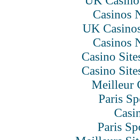
UK Casino
Casinos 
UK Casino
Casinos 
Casino Sit
Casino Sit
Meilleur 
Paris Sp
Casi
Paris Sp