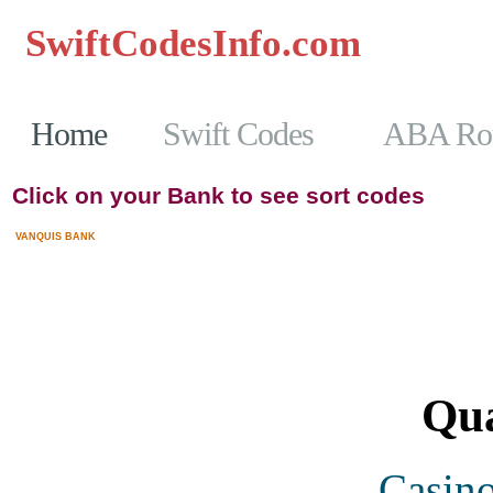
SwiftCodesInfo.com
Casinos No
Home
Swift Codes
ABA Rou
Click on your Bank to see sort codes
VANQUIS BANK
Qua
Casin